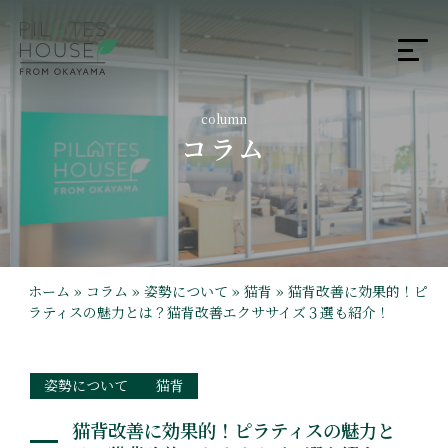
column
コラム
ホーム
»
コラム
»
姿勢について
»
猫背
»
猫背改善に効果的！ピ
ラティスの魅力とは？猫背改善エクササイズ３選も紹介！
姿勢について
猫背
猫背改善に効果的！ピラティスの魅力と